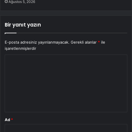
Ağustos 5, 2026
Bir yanıt yazın
E-posta adresiniz yayınlanmayacak.
Gerekli alanlar
*
ile
işaretlenmişlerdir
Y
o
r
u
m
*
Ad
*