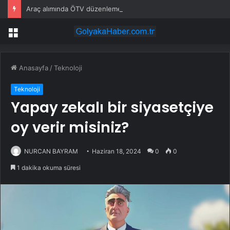
Araç alımında ÖTV düzenlemesi: Vatandaşlar bayilere akın etti
Menü
Anasayfa
/
Teknoloji
Teknoloji
Yapay zekalı bir siyasetçiye
oy verir misiniz?
NURCAN BAYRAM
Haziran 18, 2024
0
0
1 dakika okuma süresi