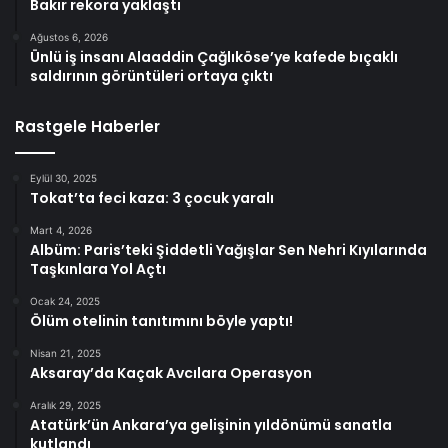
Bakır rekora yaklaştı
Ağustos 6, 2026
Ünlü iş insanı Alaaddin Çağlıköse’ye kafede bıçaklı
saldırının görüntüleri ortaya çıktı
Rastgele Haberler
Eylül 30, 2025
Tokat’ta feci kaza: 3 çocuk yaralı
Mart 4, 2026
Albüm: Paris’teki Şiddetli Yağışlar Sen Nehri Kıyılarında
Taşkınlara Yol Açtı
Ocak 24, 2025
Ölüm otelinin tanıtımını böyle yaptı!
Nisan 21, 2025
Aksaray’da Kaçak Avcılara Operasyon
Aralık 29, 2025
Atatürk’ün Ankara’ya gelişinin yıldönümü sanatla
kutlandı