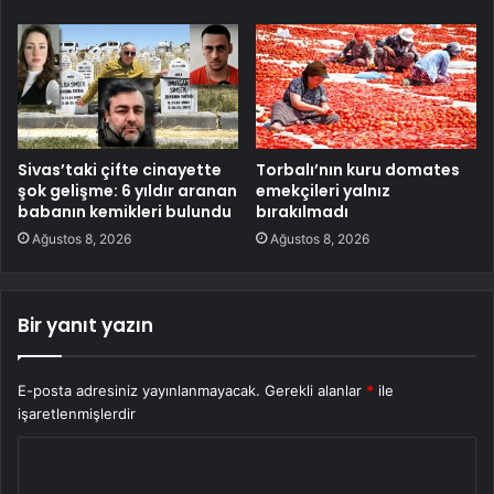
Sivas’taki çifte cinayette
Torbalı’nın kuru domates
şok gelişme: 6 yıldır aranan
emekçileri yalnız
babanın kemikleri bulundu
bırakılmadı
Ağustos 8, 2026
Ağustos 8, 2026
Bir yanıt yazın
E-posta adresiniz yayınlanmayacak.
Gerekli alanlar
*
ile
işaretlenmişlerdir
Y
o