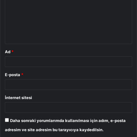
r
u
m
*
Ad
*
E-posta
*
İnternet sitesi
Daha sonraki yorumlarımda kullanılması için adım, e-posta
adresim ve site adresim bu tarayıcıya kaydedilsin.