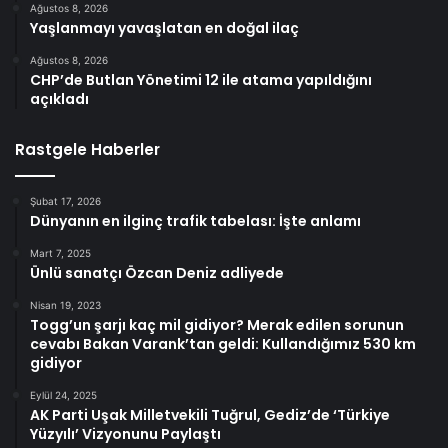
Ağustos 8, 2026
Yaşlanmayı yavaşlatan en doğal ilaç
Ağustos 8, 2026
CHP’de Butlan Yönetimi 12 ile atama yapıldığını
açıkladı
Rastgele Haberler
Şubat 17, 2026
Dünyanın en ilginç trafik tabelası: İşte anlamı
Mart 7, 2025
Ünlü sanatçı Özcan Deniz adliyede
Nisan 19, 2023
Togg’un şarjı kaç mil gidiyor? Merak edilen sorunun
cevabı Bakan Varank’tan geldi: Kullandığımız 530 km
gidiyor
Eylül 24, 2025
AK Parti Uşak Milletvekili Tuğrul, Gediz’de ‘Türkiye
Yüzyılı’ Vizyonunu Paylaştı