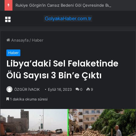
Rukiye Görgin’in Cansız Bedeni Göl Çevresinde Bulundu
Menü
Anasayfa
/
Haber
Haber
Libya’daki Sel Felaketinde
Ölü Sayısı 3 Bin’e Çıktı
ÖZGÜR İVACIK
Eylül 16, 2023
0
9
1 dakika okuma süresi