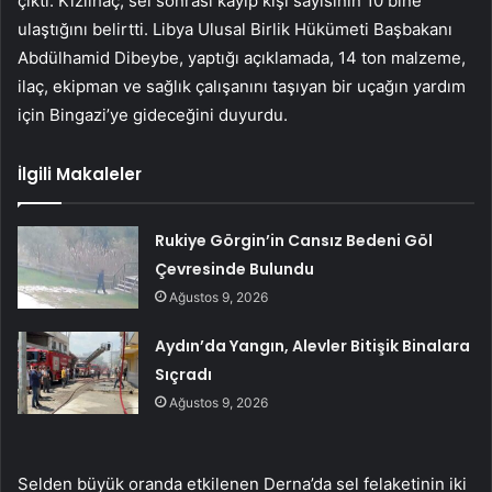
çıktı. Kızılhaç, sel sonrası kayıp kişi sayısının 10 bine
ulaştığını belirtti. Libya Ulusal Birlik Hükümeti Başbakanı
Abdülhamid Dibeybe, yaptığı açıklamada, 14 ton malzeme,
ilaç, ekipman ve sağlık çalışanını taşıyan bir uçağın yardım
için Bingazi’ye gideceğini duyurdu.
İlgili Makaleler
Rukiye Görgin’in Cansız Bedeni Göl
Çevresinde Bulundu
Ağustos 9, 2026
Aydın’da Yangın, Alevler Bitişik Binalara
Sıçradı
Ağustos 9, 2026
Selden büyük oranda etkilenen Derna’da sel felaketinin iki