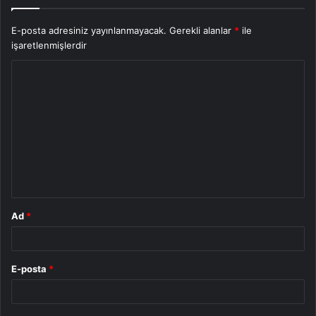
E-posta adresiniz yayınlanmayacak.
Gerekli alanlar
*
ile
işaretlenmişlerdir
Y
o
r
u
m
*
Ad
*
E-posta
*