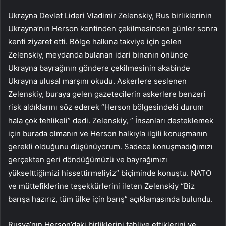
Ukrayna Devlet Lideri Vladimir Zelenskiy, Rus birliklerinin
Ukrayna’nın Herson kentinden çekilmesinden günler sonra
kenti ziyaret etti. Bölge halkına takviye için gelen
Zelenskiy, meydanda bulanan idari binanın önünde
Ukrayna bayrağının göndere çekilmesinin akabinde
Ukrayna ulusal marşını okudu. Askerlere seslenen
Zelenskiy, buraya gelen gazetecilerin askerlere benzeri
risk aldıklarını söz ederek “Herson bölgesindeki durum
hala çok tehlikeli” dedi. Zelenskiy, ” İnsanları desteklemek
için burada olmanın ve Herson halkıyla ilgili konuşmanın
gerekli olduğunu düşünüyorum. Sadece konuşmadığımızı
gerçekten geri döndüğümüzü ve bayrağımızı
yükselttiğimizi hissettirmeliyiz” biçiminde konuştu. NATO
ve müttefiklerine teşekkürlerini ileten Zelenskiy “Biz
barışa hazırız, tüm ülke için barış” açıklamasında bulundu.
Rusya’nın Herson’daki birliklerini tahliye ettiklerini ve