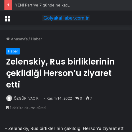
YENİ Parti’ye 7 günde ne kadar bağış yapıldı? Genel Başkan Yardımcısı açıkladı
Menü
Anasayfa
/
Haber
Haber
Zelenskiy, Rus birliklerinin
çekildiği Herson’u ziyaret
etti
ÖZGÜR İVACIK
Kasım 14, 2022
0
7
1 dakika okuma süresi
– Zelenskiy, Rus birliklerinin çekildiği Herson’u ziyaret etti