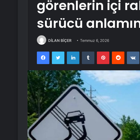
görenlerin içi 
sürücü anlamın
DİLAN BİÇER
Temmuz 6, 2026
Facebook
Twitter
LinkedIn
Tumblr
Pinterest
Reddit