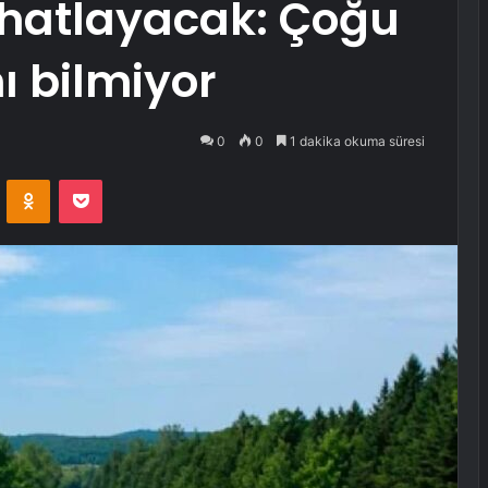
rahatlayacak: Çoğu
ı bilmiyor
0
0
1 dakika okuma süresi
VKontakte
Odnoklassniki
Pocket