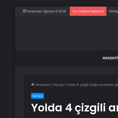
Komşu
Perşembe, Ağustos 6 2026
Son Dakika Haberleri
ANASAY
Anasayfa
/
Dünya
/
Yolda 4 çizgili araba levhasını 
Dünya
Yolda 4 çizgili 