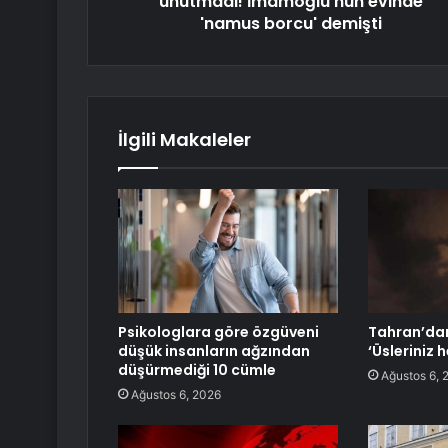
unutmadı! İmamoğlu'nun evinde
'namus borcu' demişti
İlgili Makaleler
Psikologlara göre özgüveni
Tahran’dan
düşük insanların ağzından
‘Üsleriniz h
düşürmediği 10 cümle
Ağustos 6, 
Ağustos 6, 2026