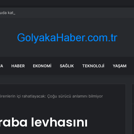
da katliam gibi kaza: 35 kişi öldü
FA
HABER
EKONOMI
SAĞLIK
TEKNOLOJI
YAŞAM
görenlerin içi rahatlayacak: Çoğu sürücü anlamını bilmiyor
araba levhasını