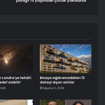
paniği! 13 yaşındaki çocuk yakalandı
 Londra’ya tehdit:
Binaya sığdıramadıkları 13
edef olabilir’
daireyi dışarı astılar
2026
Ağustos 5, 2026