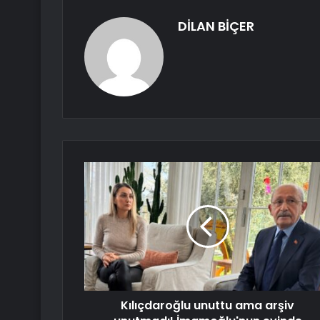
DİLAN BİÇER
Kılıçdaroğlu unuttu ama arşiv