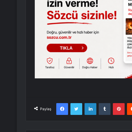
Facebook
Twitter
LinkedIn
Tumblr
Pint
Paylaş