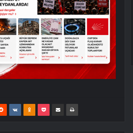
erest
Reddit
VKontakte
Odnoklassniki
Pocket
E-Posta ile paylaş
Yazdır