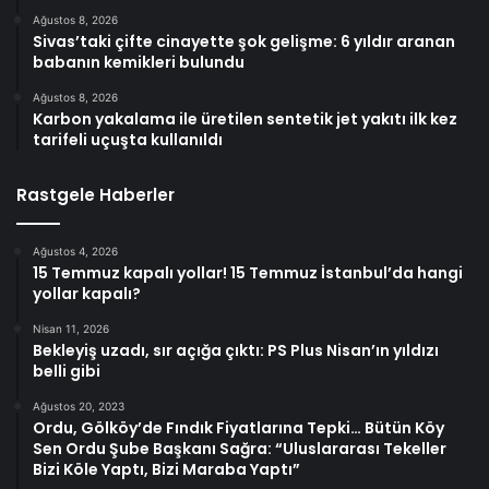
Ağustos 8, 2026
Sivas’taki çifte cinayette şok gelişme: 6 yıldır aranan
babanın kemikleri bulundu
Ağustos 8, 2026
Karbon yakalama ile üretilen sentetik jet yakıtı ilk kez
tarifeli uçuşta kullanıldı
Rastgele Haberler
Ağustos 4, 2026
15 Temmuz kapalı yollar! 15 Temmuz İstanbul’da hangi
yollar kapalı?
Nisan 11, 2026
Bekleyiş uzadı, sır açığa çıktı: PS Plus Nisan’ın yıldızı
belli gibi
Ağustos 20, 2023
Ordu, Gölköy’de Fındık Fiyatlarına Tepki… Bütün Köy
Sen Ordu Şube Başkanı Sağra: “Uluslararası Tekeller
Bizi Köle Yaptı, Bizi Maraba Yaptı”