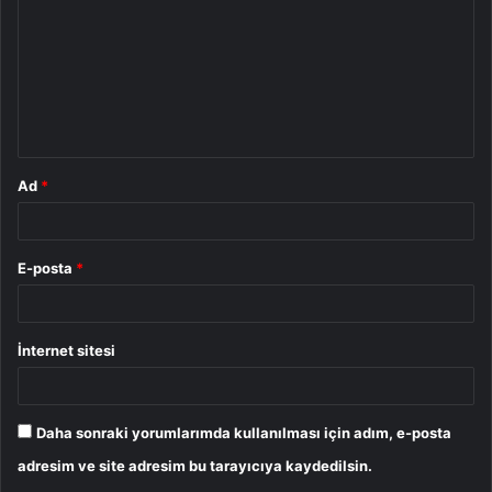
r
u
m
*
Ad
*
E-posta
*
İnternet sitesi
Daha sonraki yorumlarımda kullanılması için adım, e-posta
adresim ve site adresim bu tarayıcıya kaydedilsin.