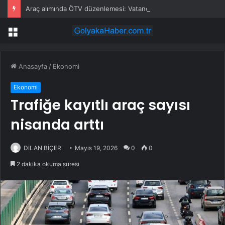
Araç alımında ÖTV düzenlemesi: Vatandaşlar bayilere akın etti
Menü
Anasayfa
/
Ekonomi
Ekonomi
Trafiğe kayıtlı araç sayısı
nisanda arttı
DİLAN BİÇER
Mayıs 19, 2026
0
0
2 dakika okuma süresi