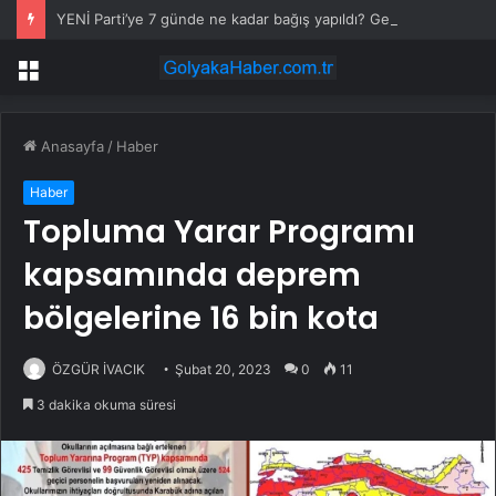
YENİ Parti’ye 7 günde ne kadar bağış yapıldı? Genel Başkan Yardımcısı açıkladı
Menü
Anasayfa
/
Haber
Haber
Topluma Yarar Programı
kapsamında deprem
bölgelerine 16 bin kota
ÖZGÜR İVACIK
Şubat 20, 2023
0
11
3 dakika okuma süresi