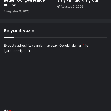
Bedeni Göl Çevresinde
Bitişik Binalara Sıçradı
Bulundu
Ağustos 9, 2026
Ağustos 9, 2026
Bir yanıt yazın
E-posta adresiniz yayınlanmayacak.
Gerekli alanlar
*
ile
işaretlenmişlerdir
Y
o
r
u
m
*
Ad
*