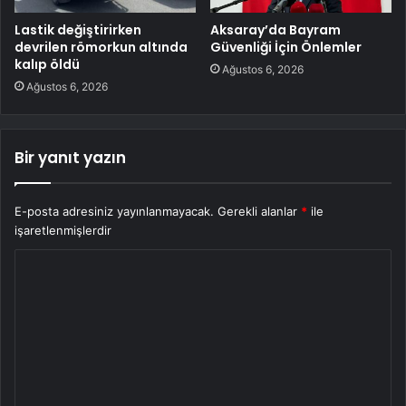
Lastik değiştirirken
Aksaray’da Bayram
devrilen römorkun altında
Güvenliği İçin Önlemler
kalıp öldü
Ağustos 6, 2026
Ağustos 6, 2026
Bir yanıt yazın
E-posta adresiniz yayınlanmayacak.
Gerekli alanlar
*
ile
işaretlenmişlerdir
Y
o
r
u
m
*