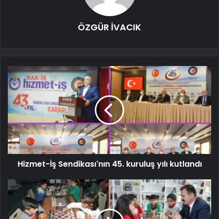
ÖZGÜR İVACIK
Hizmet-İş Sendikası'nın 45. kuruluş yılı kutlandı