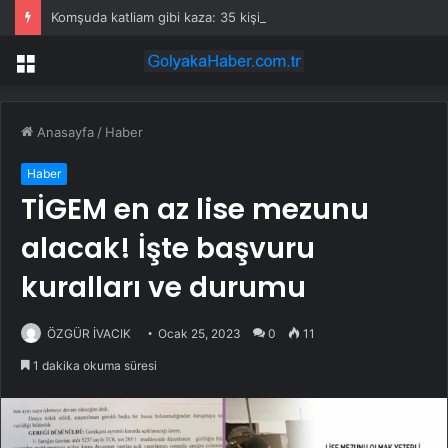
Komşuda katliam gibi kaza: 35 kişi öldü
Menü
Anasayfa
/
Haber
Haber
TİGEM en az lise mezunu
alacak! İşte başvuru
kuralları ve durumu
ÖZGÜR İVACIK
Ocak 25, 2023
0
11
1 dakika okuma süresi