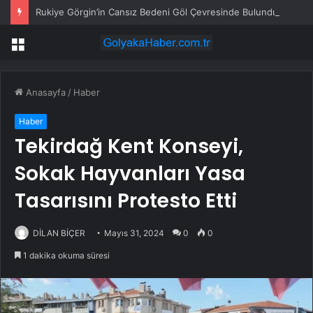
Rukiye Görgin’in Cansız Bedeni Göl Çevresinde Bulundu
Menü
Anasayfa
/
Haber
Haber
Tekirdağ Kent Konseyi,
Sokak Hayvanları Yasa
Tasarısını Protesto Etti
DİLAN BİÇER
Mayıs 31, 2024
0
0
1 dakika okuma süresi