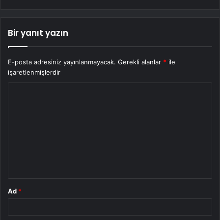
Bir yanıt yazın
E-posta adresiniz yayınlanmayacak.
Gerekli alanlar
*
ile
işaretlenmişlerdir
Y
o
r
u
m
*
Ad
*