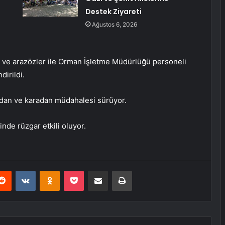
Destek Ziyareti
Ağustos 6, 2026
 ve arazözler ile Orman İşletme Müdürlüğü personeli
dirildi.
vadan ve karadan müdahalesi sürüyor.
nde rüzgar etkili oluyor.
erest
Reddit
VKontakte
Odnoklassniki
Pocket
E-Posta ile paylaş
Yazdır