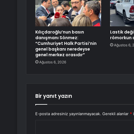
Kılıçdaroğlu’nun basın
Lastik deği
danışmanı Sönmez:
römorkun a
“Cumhuriyet Halk Partisi’nin
Ağustos 6, 
genel başkanı neredeyse
genel merkez orasıdır”
Ağustos 6, 2026
Bir yanıt yazın
E-posta adresiniz yayınlanmayacak.
Gerekli alanlar
*
i
Y
o