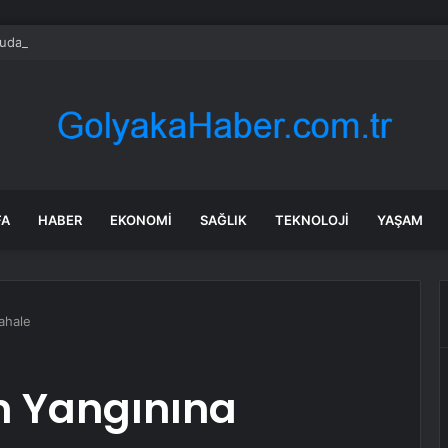
da katliam gibi kaza: 35 kişi öldü
FA
HABER
EKONOMI
SAĞLIK
TEKNOLOJI
YAŞAM
ahale
n Yangınına