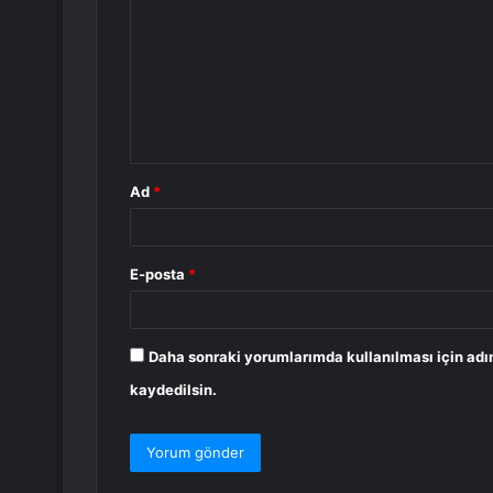
r
u
m
*
Ad
*
E-posta
*
Daha sonraki yorumlarımda kullanılması için adı
kaydedilsin.