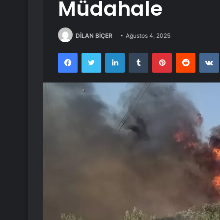
Müdahale
DİLAN BİÇER
Ağustos 4, 2025
Facebook
Twitter
LinkedIn
Tumblr
Pinterest
Reddit