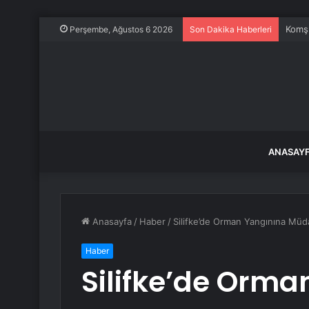
Komşu
Perşembe, Ağustos 6 2026
Son Dakika Haberleri
ANASAY
Anasayfa
/
Haber
/
Silifke’de Orman Yangınına Müd
Haber
Silifke’de Orma