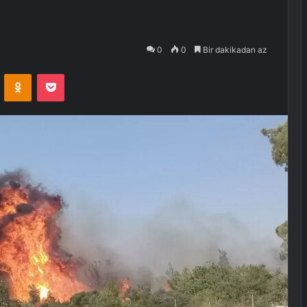
0
0
Bir dakikadan az
VKontakte
Odnoklassniki
Pocket