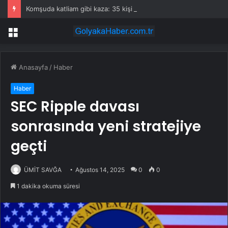
Komşuda katliam gibi kaza: 35 kişi öldü
Menü
Anasayfa
/
Haber
Haber
SEC Ripple davası
sonrasında yeni stratejiye
geçti
ÜMİT SAVĞA
Ağustos 14, 2025
0
0
1 dakika okuma süresi