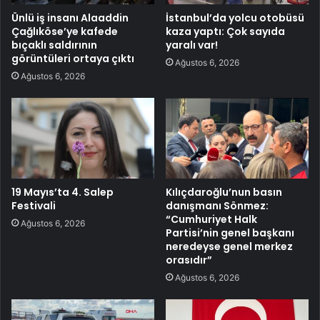
Ünlü iş insanı Alaaddin
İstanbul’da yolcu otobüsü
Çağlıköse’ye kafede
kaza yaptı: Çok sayıda
bıçaklı saldırının
yaralı var!
görüntüleri ortaya çıktı
Ağustos 6, 2026
Ağustos 6, 2026
19 Mayıs’ta 4. Salep
Kılıçdaroğlu’nun basın
Festivali
danışmanı Sönmez:
“Cumhuriyet Halk
Ağustos 6, 2026
Partisi’nin genel başkanı
neredeyse genel merkez
orasıdır”
Ağustos 6, 2026