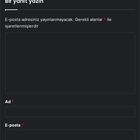
Bir yanıt yazın
E-posta adresiniz yayınlanmayacak.
Gerekli alanlar
*
ile
işaretlenmişlerdir
Y
o
r
u
m
*
Ad
*
E-posta
*