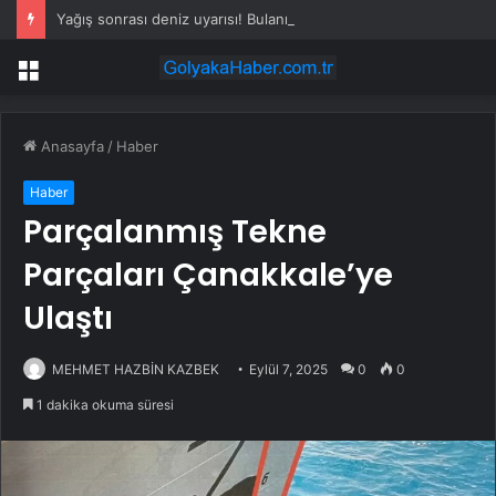
Yağış sonrası deniz uyarısı! Bulanık ve kötü kokulu suda yüzmeyin
Menü
Anasayfa
/
Haber
Haber
Parçalanmış Tekne
Parçaları Çanakkale’ye
Ulaştı
MEHMET HAZBİN KAZBEK
Eylül 7, 2025
0
0
1 dakika okuma süresi