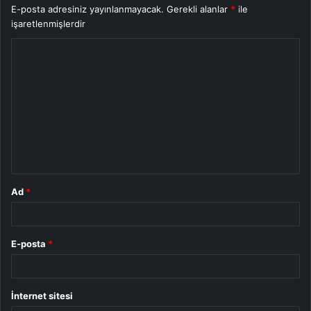
E-posta adresiniz yayınlanmayacak.
Gerekli alanlar
*
ile
işaretlenmişlerdir
Y
o
r
u
m
*
Ad
*
E-posta
*
İnternet sitesi