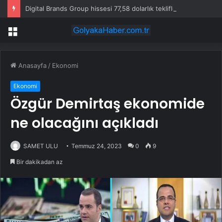
Digital Brands Group hissesi 77,58 dolarlık teklifle yükseldi
Menü
Anasayfa
/
Ekonomi
Ekonomi
Özgür Demirtaş ekonomide
ne olacağını açıkladı
SAMET ULU
Temmuz 24, 2023
0
9
Bir dakikadan az