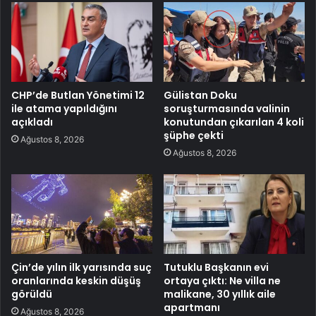
CHP’de Butlan Yönetimi 12
Gülistan Doku
ile atama yapıldığını
soruşturmasında valinin
açıkladı
konutundan çıkarılan 4 koli
şüphe çekti
Ağustos 8, 2026
Ağustos 8, 2026
Çin’de yılın ilk yarısında suç
Tutuklu Başkanın evi
oranlarında keskin düşüş
ortaya çıktı: Ne villa ne
görüldü
malikane, 30 yıllık aile
apartmanı
Ağustos 8, 2026