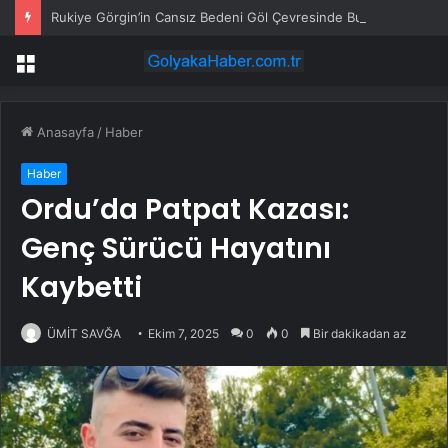
Rukiye Görgin’in Cansız Bedeni Göl Çevresinde Bulundu
Menü
Anasayfa
/
Haber
Haber
Ordu’da Patpat Kazası:
Genç Sürücü Hayatını
Kaybetti
ÜMİT SAVĞA
Ekim 7, 2025
0
0
Bir dakikadan az