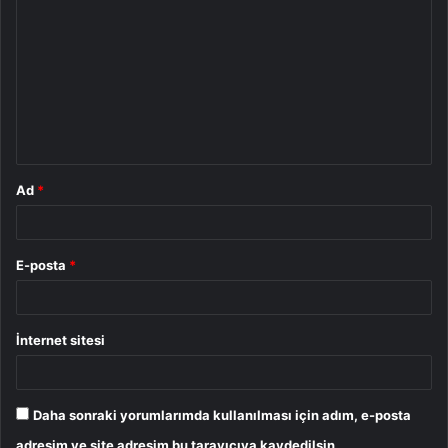
o
r
u
m
*
Ad
*
E-posta
*
İnternet sitesi
Daha sonraki yorumlarımda kullanılması için adım, e-posta
adresim ve site adresim bu tarayıcıya kaydedilsin.