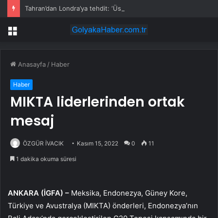
Tahran’dan Londra’ya tehdit: ‘Üsleriniz hedef olabilir’
Menü
Anasayfa
/
Haber
Haber
MIKTA liderlerinden ortak
mesaj
ÖZGÜR İVACIK
Kasım 15, 2022
0
11
1 dakika okuma süresi
ANKARA (İGFA) –
Meksika, Endonezya, Güney Kore,
Türkiye ve Avustralya (MIKTA) önderleri, Endonezya’nın