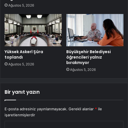
Ağustos 5, 2026
Yüksek Askerî Şûra
Büyükşehir Belediyesi
toplandı
öğrencileri yalnız
bırakmıyor
Ağustos 5, 2026
Ağustos 5, 2026
Bir yanıt yazın
E-posta adresiniz yayınlanmayacak.
Gerekli alanlar
*
ile
işaretlenmişlerdir
Y