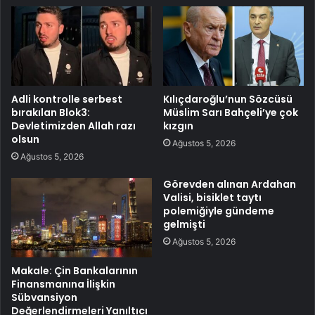
Adli kontrolle serbest
Kılıçdaroğlu’nun Sözcüsü
bırakılan Blok3:
Müslim Sarı Bahçeli’ye çok
Devletimizden Allah razı
kızgın
olsun
Ağustos 5, 2026
Ağustos 5, 2026
Görevden alınan Ardahan
Valisi, bisiklet taytı
polemiğiyle gündeme
gelmişti
Ağustos 5, 2026
Makale: Çin Bankalarının
Finansmanına İlişkin
Sübvansiyon
Değerlendirmeleri Yanıltıcı