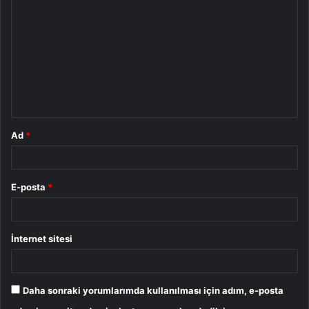
o
r
u
m
*
Ad
*
E-posta
*
İnternet sitesi
Daha sonraki yorumlarımda kullanılması için adım, e-posta