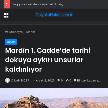
Yağış sonrası deniz uyarısı! Bulanık ve kötü kokulu suda yüzmeyin
Menü
Anasayfa
/
Yaşam
Yaşam
Mardin 1. Cadde’de tarihi
dokuya aykırı unsurlar
kaldırılıyor
DİLAN BİÇER
Aralık 2, 2025
0
0
Bir dakikadan az