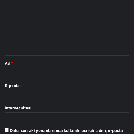
Y
o
r
u
m
*
Ad
*
E-posta
*
İnternet sitesi
Daha sonraki yorumlarımda kullanılması için adım, e-posta