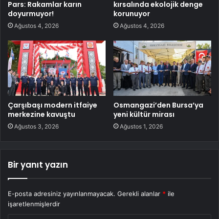
Pars: Rakamlar karın
kırsalında ekolojik denge
doyurmuyor!
korunuyor
Ağustos 4, 2026
Ağustos 4, 2026
Çarşıbaşı modern itfaiye
Osmangazi’den Bursa’ya
merkezine kavuştu
yeni kültür mirası
Ağustos 3, 2026
Ağustos 1, 2026
Bir yanıt yazın
E-posta adresiniz yayınlanmayacak.
Gerekli alanlar
*
ile
işaretlenmişlerdir