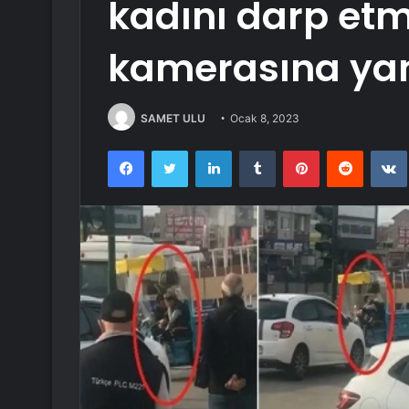
kadını darp etm
kamerasına yan
SAMET ULU
Ocak 8, 2023
Facebook
Twitter
LinkedIn
Tumblr
Pinterest
Reddit