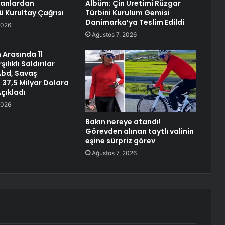
kanlardan
Albüm: Çin Üretimi Rüzgar
 Kurultay Çağrısı
Türbini Kurulum Gemisi
Danimarka’ya Teslim Edildi
2026
Ağustos 7, 2026
n Arasında 11
ılıklı Saldırılar
Abd, Savaş
 37,5 Milyar Dolara
Açıkladı
2026
Bakın nereye atandı!
Görevden alınan taytlı valinin
eşine sürpriz görev
Ağustos 7, 2026