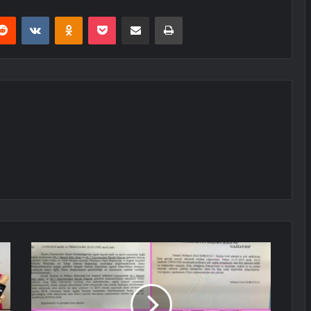
erest
Reddit
VKontakte
Odnoklassniki
Pocket
E-Posta ile paylaş
Yazdır