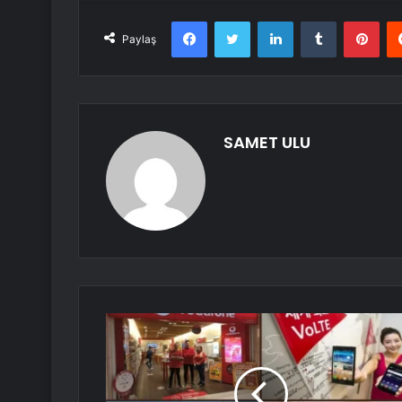
Facebook
Twitter
LinkedIn
Tumblr
Pint
Paylaş
SAMET ULU