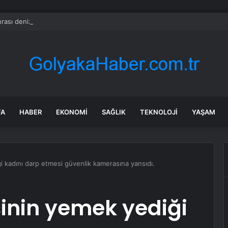
rası deniz uyarısı! Bulanık ve kötü kokulu suda yüzmeyin
FA
HABER
EKONOMI
SAĞLIK
TEKNOLOJI
YAŞAM
ği kadını darp etmesi güvenlik kamerasına yansıdı.
şinin yemek yediği