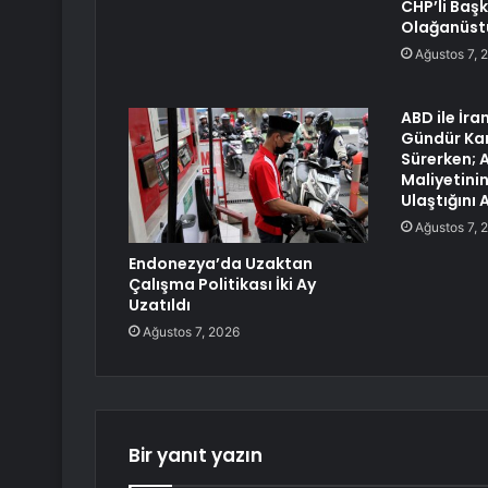
CHP’li Baş
Olağanüstü
Ağustos 7, 
ABD ile İra
Gündür Karş
Sürerken; 
Maliyetinin
Ulaştığını 
Ağustos 7, 
Endonezya’da Uzaktan
Çalışma Politikası İki Ay
Uzatıldı
Ağustos 7, 2026
Bir yanıt yazın