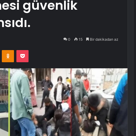
esi güvenlik
sıdı.
0
15
Bir dakikadan az
VKontakte
Odnoklassniki
Pocket