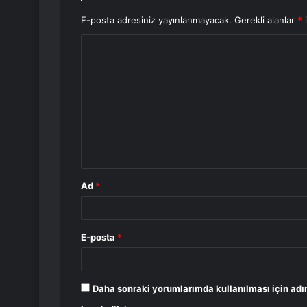
E-posta adresiniz yayınlanmayacak.
Gerekli alanlar
*
i
Y
o
r
u
m
*
Ad
*
E-posta
*
Daha sonraki yorumlarımda kullanılması için adı