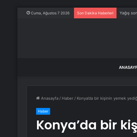
Yağış son
Cuma, Ağustos 7 2026
Son Dakika Haberleri
ANASAY
Anasayfa
/
Haber
/
Konya’da bir kişinin yemek yedi
Haber
Konya’da bir ki