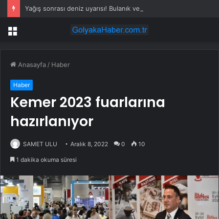
Yağış sonrası deniz uyarısı! Bulanık ve kötü kokulu suda yüzmeyin
Menü
Anasayfa
/
Haber
Haber
Kemer 2023 fuarlarına
hazırlanıyor
SAMET ULU
Aralık 8, 2022
0
10
1 dakika okuma süresi