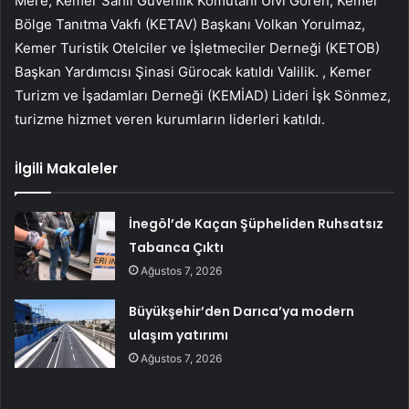
Mere, Kemer Sahil Güvenlik Komutanı Ulvi Gören, Kemer
Bölge Tanıtma Vakfı (KETAV) Başkanı Volkan Yorulmaz,
Kemer Turistik Otelciler ve İşletmeciler Derneği (KETOB)
Başkan Yardımcısı Şinasi Gürocak katıldı Valilik. , Kemer
Turizm ve İşadamları Derneği (KEMİAD) Lideri İşk Sönmez,
turizme hizmet veren kurumların liderleri katıldı.
İlgili Makaleler
İnegöl’de Kaçan Şüpheliden Ruhsatsız
Tabanca Çıktı
Ağustos 7, 2026
Büyükşehir’den Darıca’ya modern
ulaşım yatırımı
Ağustos 7, 2026