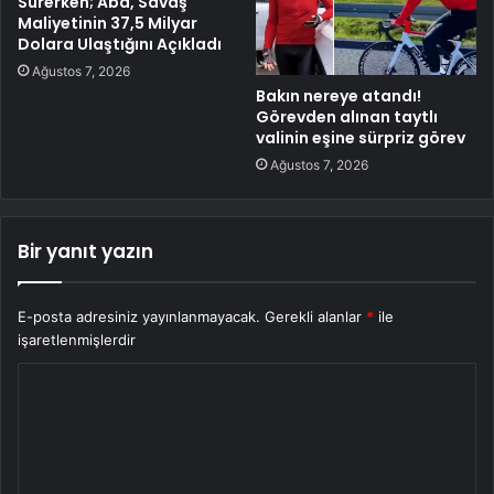
Sürerken; Abd, Savaş
Maliyetinin 37,5 Milyar
Dolara Ulaştığını Açıkladı
Ağustos 7, 2026
Bakın nereye atandı!
Görevden alınan taytlı
valinin eşine sürpriz görev
Ağustos 7, 2026
Bir yanıt yazın
E-posta adresiniz yayınlanmayacak.
Gerekli alanlar
*
ile
işaretlenmişlerdir
Y
o
r
u