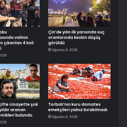
oku
Çin’de yılın ilk yarısında suç
sında valinin
oranlarında keskin düşüş
 çıkarılan 4 koli
görüldü
i
Ağustos 8, 2026
2026
çifte cinayette şok
Torbalı’nın kuru domates
yıldır aranan
emekçileri yalnız bırakılmadı
mikleri bulundu
Ağustos 8, 2026
2026