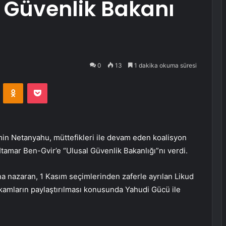
 Güvenlik Bakanı
0
13
1 dakika okuma süresi
VKontakte
Odnoklassniki
Pocket
min Netanyahu, müttefikleri ile devam eden koalisyon
i Itamar Ben-Gvir’e “Ulusal Güvenlik Bakanlığı”nı verdi.
a nazaran, 1 Kasım seçimlerinden zaferle ayrılan Likud
amların paylaştırılması konusunda Yahudi Gücü ile