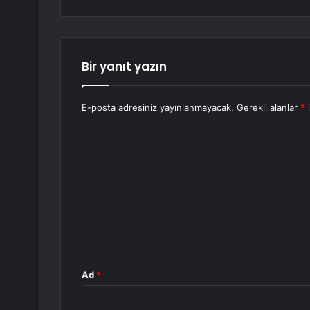
Bir yanıt yazın
E-posta adresiniz yayınlanmayacak.
Gerekli alanlar
*
i
Y
o
r
u
m
*
Ad
*