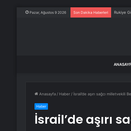
Rukiye G
Pazar, Ağustos 9 2026
Son Dakika Haberleri
ANASAY
Anasayfa
/
Haber
/
İsrail’de aşırı sağcı milletvekil
Haber
İsrail’de aşırı s