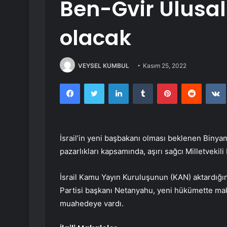
Ben-Gvir Ulusal
olacak
VEYSEL KUMBUL
Kasım 25, 2022
Facebook
Twitter
LinkedIn
Tumblr
Pinterest
Reddit
İsrail’in yeni başbakanı olması beklenen Binya
pazarlıkları kapsamında, aşırı sağcı Milletvekil
İsrail Kamu Yayın Kuruluşunun (KAN) aktardığın
Partisi başkanı Netanyahu, yeni hükümette mak
muahedeye vardı.