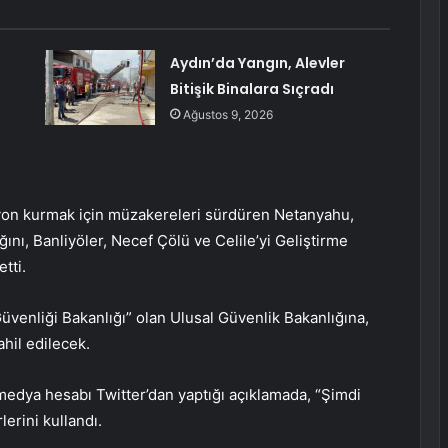
Aydın’da Yangın, Alevler
Bitişik Binalara Sıçradı
Ağustos 9, 2026
lisyon kurmak için müzakereleri sürdüren Netanyahu,
ını, Banliyöler, Necef Çölü ve Celile’yi Geliştirme
tti.
üvenliği Bakanlığı” olan Ulusal Güvenlik Bakanlığına,
ahil edilecek.
edya hesabı Twitter’dan yaptığı açıklamada, “Şimdi
erini kullandı.