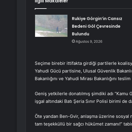
İlgili Makaleler
Rukiye Görgin’in Cansız
Bedeni Göl Çevresinde
Bulundu
Ağustos 9, 2026
Seçime birebir ittifakta girdiği partilerle koa
Yahudi Gücü partisine, Ulusal Güvenlik Bakanlığ
Bakanlığını ve Yahudi Mirası Bakanlığını teslim e
Geniş yetkilerle donatılmış şimdiki adı “Kamu G
işgal altındaki Batı Şeria Sınır Polisi birimi de d
Öte yandan Ben-Gvir, anlaşma üzerine sosyal m
tam teşekküllü bir sağcı hükümet zamanı!” tabirl