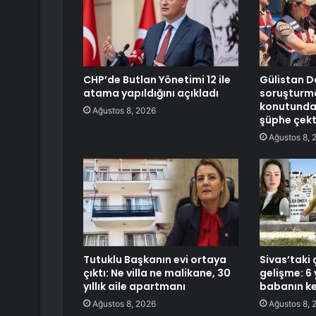
CHP’de Butlan Yönetimi 12 ile
Gülistan D
atama yapıldığını açıkladı
soruşturma
konutundan
Ağustos 8, 2026
şüphe çekt
Ağustos 8, 
Tutuklu Başkanın evi ortaya
Sivas’taki 
çıktı: Ne villa ne malikane, 30
gelişme: 6 
yıllık aile apartmanı
babanın ke
Ağustos 8, 2026
Ağustos 8, 