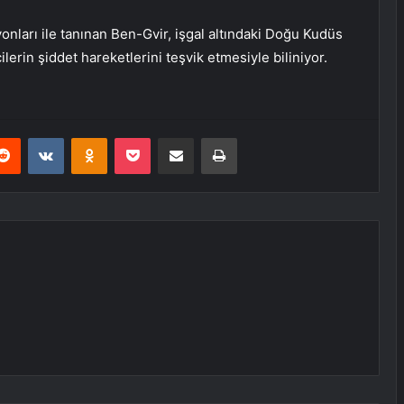
onları ile tanınan Ben-Gvir, işgal altındaki Doğu Kudüs
ilerin şiddet hareketlerini teşvik etmesiyle biliniyor.
erest
Reddit
VKontakte
Odnoklassniki
Pocket
E-Posta ile paylaş
Yazdır