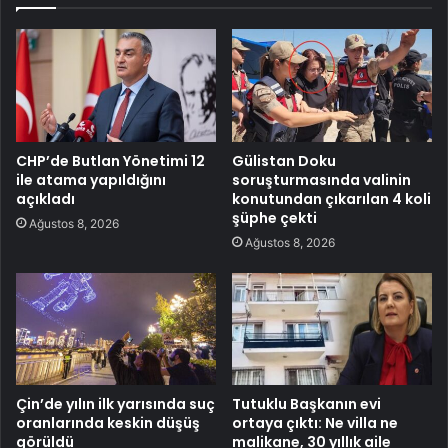
CHP’de Butlan Yönetimi 12
Gülistan Doku
ile atama yapıldığını
soruşturmasında valinin
açıkladı
konutundan çıkarılan 4 koli
şüphe çekti
Ağustos 8, 2026
Ağustos 8, 2026
Çin’de yılın ilk yarısında suç
Tutuklu Başkanın evi
oranlarında keskin düşüş
ortaya çıktı: Ne villa ne
görüldü
malikane, 30 yıllık aile