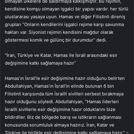
olmayan ülkelere de saldırmaya kalkışmıştır. Bu rejimin,
kendisine komşu olmayan işgalci bir yapısı vardır. her türlü
uluslararası yasaya uyun. Hamas ve diğer Filistinli direniş
grupları “Onların kendilerini işgalci rejime karşı savunma
hakları var. Siyonist rejimin kendisini mağdur olarak
göstermesi komik ve gülünç bir durumdur” dedi.
“İran, Türkiye ve Katar, Hamas ile İsrail arasındaki esir
değişimine katkı sağlamaya hazır”
Hamas’ın İsrail’le esir değişimine hazır olduğunu belirten
Abdullahiyan, Hamas’ın İsrail’in elinde bulunan 6 bin
Filistinli karşısında tüm İsrailli sivilleri serbest bırakmaya
hazır olduğunu söyledi. Abdullahiyan, “Hamas liderleri
İsrailli sivillerle esir değişimine hazır olduklarını bize
bildirdiler. Biz de bölgede barış ve istikrarın sağlanması
konusunda sorumluluk almaya hazırız. İran, Katar ve
Türkiye ile birlikte esir değişimine katkı sağlamaya hazır.” –