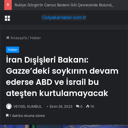
Rukiye Görgin’in Cansız Bedeni Göl Çevresinde Bulundu
Menü
Anasayfa
/
Haber
Haber
İran Dışişleri Bakanı:
Gazze’deki soykırım devam
ederse ABD ve İsrail bu
ateşten kurtulamayacak
VEYSEL KUMBUL
Ekim 26, 2023
0
10
1 dakika okuma süresi