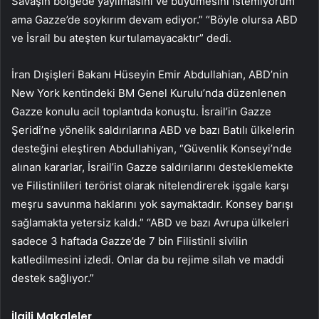
Savaşın bölgede yayılmasını ve büyümesini istemiyorum
ama Gazze’de soykırım devam ediyor.” “Böyle olursa ABD
ve İsrail bu ateşten kurtulamayacaktır” dedi.
İran Dışişleri Bakanı Hüseyin Emir Abdullahian, ABD’nin
New York kentindeki BM Genel Kurulu’nda düzenlenen
Gazze konulu acil toplantıda konuştu. İsrail’in Gazze
Şeridi’ne yönelik saldırılarına ABD ve bazı Batılı ülkelerin
desteğini eleştiren Abdullahiyan, “Güvenlik Konseyi’nde
alınan kararlar, İsrail’in Gazze saldırılarını desteklemekte
ve Filistinlileri terörist olarak nitelendirerek işgale karşı
meşru savunma haklarını yok saymaktadır. Konsey barışı
sağlamakta yetersiz kaldı.” “ABD ve bazı Avrupa ülkeleri
sadece 3 haftada Gazze’de 7 bin Filistinli sivilin
katledilmesini izledi. Onlar da bu rejime silah ve maddi
destek sağlıyor.”
İlgili Makaleler