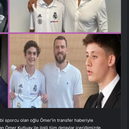
ibi sporcu olan oğlu Ömer’in transfer haberiyle
an Ömer Kutluay ile ilgili tüm detaylar içeriğimizde.