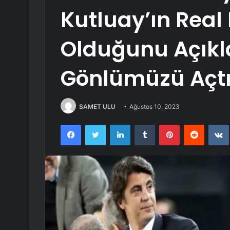
Kutluay’ın Real
Olduğunu Açıkl
Gönlümüzü Açt
SAMET ULU
Ağustos 10, 2023
Facebook
Twitter
LinkedIn
Tumblr
Pinterest
Reddit