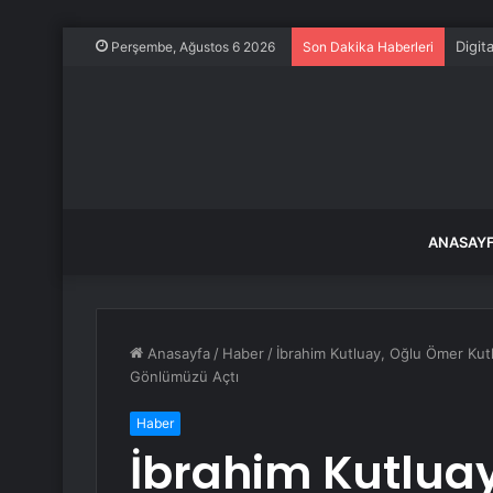
Digit
Perşembe, Ağustos 6 2026
Son Dakika Haberleri
ANASAY
Anasayfa
/
Haber
/
İbrahim Kutluay, Oğlu Ömer Kutl
Gönlümüzü Açtı
Haber
İbrahim Kutlua