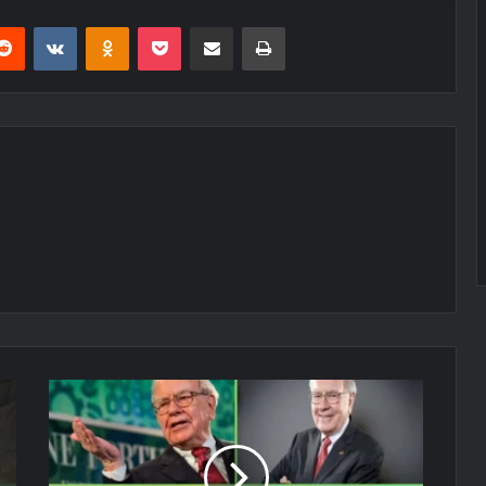
erest
Reddit
VKontakte
Odnoklassniki
Pocket
E-Posta ile paylaş
Yazdır