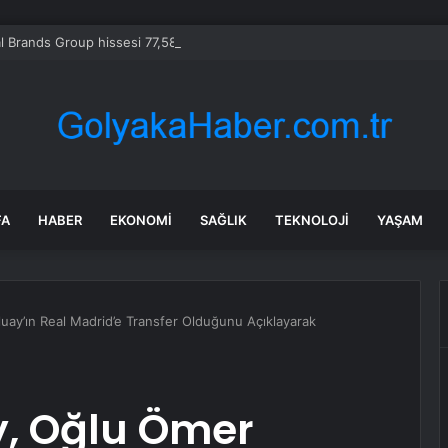
al Brands Group hissesi 77,58 dolarlık teklifle yükseldi
FA
HABER
EKONOMI
SAĞLIK
TEKNOLOJI
YAŞAM
uay’ın Real Madrid’e Transfer Olduğunu Açıklayarak
y, Oğlu Ömer