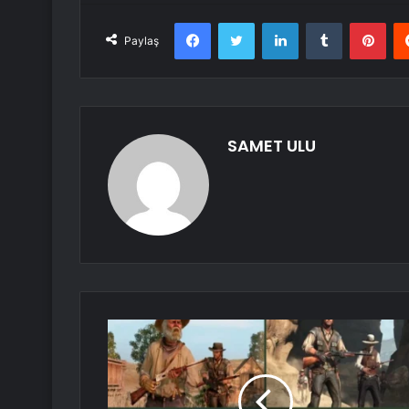
Facebook
Twitter
LinkedIn
Tumblr
Pint
Paylaş
SAMET ULU