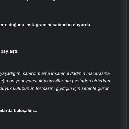
sfer olduğunu Instagram hesabından duyurdu.
 paylaştı:
ı yaşadığımı sanırdım ama insanın evladının macerasına
ığın bu yeni yolculukta hayallerinin peşinden giderken
üyük kulübünün formasını giydiğin için seninle gurur
mlarda buluşalım…