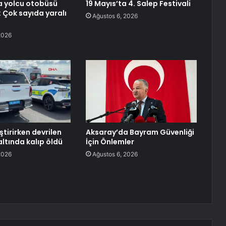
a yolcu otobüsü
19 Mayıs’ta 4. Salep Festivali
: Çok sayıda yaralı
Ağustos 6, 2026
2026
ştirirken devrilen
Aksaray’da Bayram Güvenliği
ltında kalıp öldü
İçin Önlemler
2026
Ağustos 6, 2026