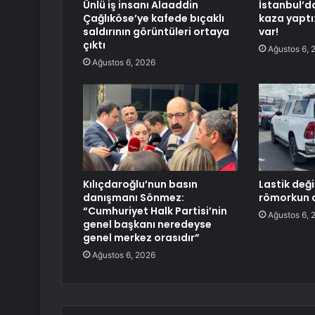
Ünlü iş insanı Alaaddin
İstanbul’d
Çağlıköse’ye kafede bıçaklı
kaza yaptı
saldırının görüntüleri ortaya
var!
çıktı
Ağustos 6, 
Ağustos 6, 2026
Kılıçdaroğlu’nun basın
Lastik deği
danışmanı Sönmez:
römorkun a
“Cumhuriyet Halk Partisi’nin
Ağustos 6, 
genel başkanı neredeyse
genel merkez orasıdır”
Ağustos 6, 2026