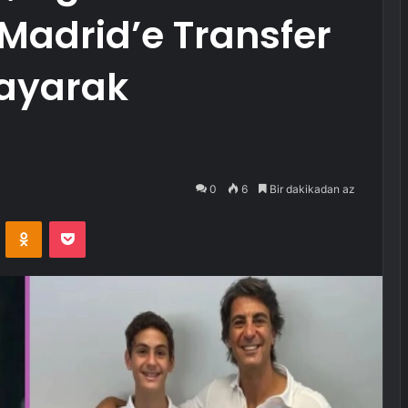
 Madrid’e Transfer
ayarak
ı
0
6
Bir dakikadan az
VKontakte
Odnoklassniki
Pocket