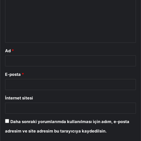
r
u
m
*
Ad
*
E-posta
*
İnternet sitesi
Daha sonraki yorumlarımda kullanılması için adım, e-posta
adresim ve site adresim bu tarayıcıya kaydedilsin.