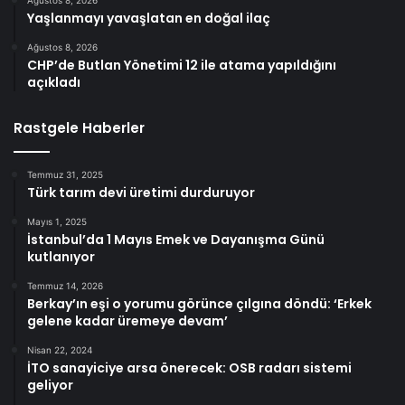
Ağustos 8, 2026
Yaşlanmayı yavaşlatan en doğal ilaç
Ağustos 8, 2026
CHP’de Butlan Yönetimi 12 ile atama yapıldığını
açıkladı
Rastgele Haberler
Temmuz 31, 2025
Türk tarım devi üretimi durduruyor
Mayıs 1, 2025
İstanbul’da 1 Mayıs Emek ve Dayanışma Günü
kutlanıyor
Temmuz 14, 2026
Berkay’ın eşi o yorumu görünce çılgına döndü: ‘Erkek
gelene kadar üremeye devam’
Nisan 22, 2024
İTO sanayiciye arsa önerecek: OSB radarı sistemi
geliyor