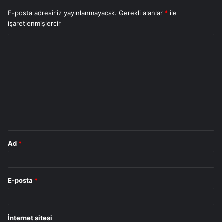
E-posta adresiniz yayınlanmayacak.
Gerekli alanlar
*
ile
işaretlenmişlerdir
Y
o
r
u
m
*
Ad
*
E-posta
*
İnternet sitesi