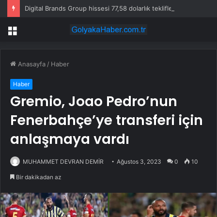
Digital Brands Group hissesi 77,58 dolarlık teklifle yükseldi
Menü
Anasayfa
/
Haber
Haber
Gremio, Joao Pedro’nun
Fenerbahçe’ye transferi için
anlaşmaya vardı
MUHAMMET DEVRAN DEMİR
Ağustos 3, 2023
0
10
Bir dakikadan az