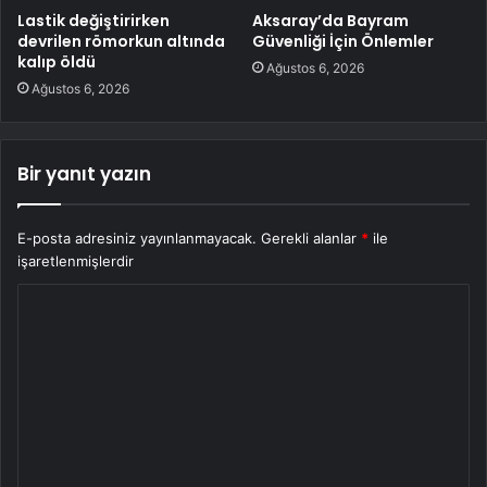
Lastik değiştirirken
Aksaray’da Bayram
devrilen römorkun altında
Güvenliği İçin Önlemler
kalıp öldü
Ağustos 6, 2026
Ağustos 6, 2026
Bir yanıt yazın
E-posta adresiniz yayınlanmayacak.
Gerekli alanlar
*
ile
işaretlenmişlerdir
Y
o
r
u
m
*