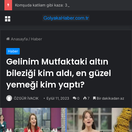
Komşuda katliam gibi kaza: 35 kişi öldü
Menü
Anasayfa
/
Haber
Haber
Gelinim Mutfaktaki altın
bileziği kim aldı, en güzel
yemeği kim yaptı?
ÖZGÜR İVACIK
Eylül 11, 2023
0
7
Bir dakikadan az