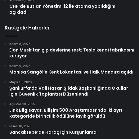
Ağustos 8, 2026
CHP’de Butlan Yönetimi 12 ile atama yapıldığını
açıkladı
Rastgele Haberler
Kasım 8, 2025
Elon Musk’tan çip devlerine rest: Tesla kendi fabrikasını
kuruyor
Kasım 9, 2025
Manisa Sarıgöl’e Kent Lokantası ve Halk Mandıra açıldı
Mayıs 13, 2026
Şanlıurfa’da Vali Hasan Şıldak Başkanlığında Okullar
İçin Güvenlik Toplantısı Düzenlendi
Ağustos 10, 2025
Link Bilgisayar, Bilişim 500 Araştırması’nda iki ayrı
kategoride birincilik ödülüne layık görüldü
Nisan 16, 2026
Sancaktepe’de Haraç İçin Kurşunlama