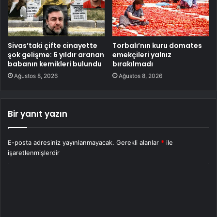
Sivas’taki çifte cinayette
Torbalı’nın kuru domates
şok gelişme: 6 yıldır aranan
emekçileri yalnız
babanın kemikleri bulundu
bırakılmadı
Ağustos 8, 2026
Ağustos 8, 2026
Bir yanıt yazın
E-posta adresiniz yayınlanmayacak.
Gerekli alanlar
*
ile
işaretlenmişlerdir
Y
o
r
u