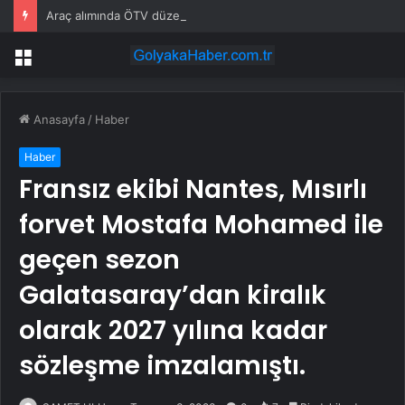
Araç alımında ÖTV düzenlemesi: Vatandaşlar bayilere akın etti
Menü
Anasayfa
/
Haber
Haber
Fransız ekibi Nantes, Mısırlı
forvet Mostafa Mohamed ile
geçen sezon
Galatasaray’dan kiralık
olarak 2027 yılına kadar
sözleşme imzalamıştı.