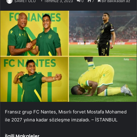
SAMET ULU
Temmuz 3, 2023
0
7
Bir dakikadan az
Fransız grup FC Nantes, Mısırlı forvet Mostafa Mohamed
ile 2027 yılına kadar sözleşme imzaladı. – İSTANBUL
İlgili Makaleler