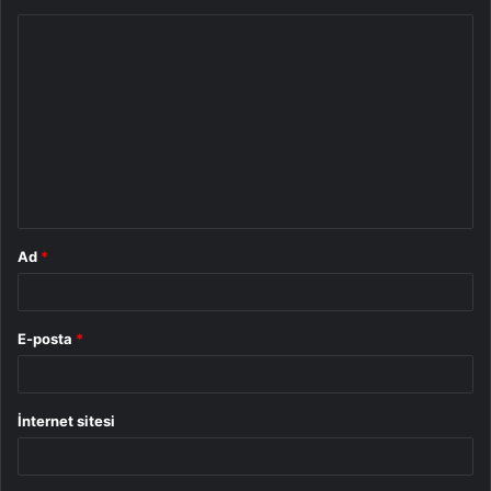
Y
o
r
u
m
*
Ad
*
E-posta
*
İnternet sitesi