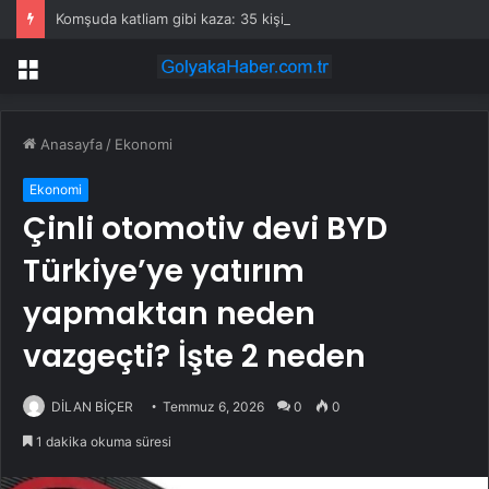
Komşuda katliam gibi kaza: 35 kişi öldü
Menü
Anasayfa
/
Ekonomi
Ekonomi
Çinli otomotiv devi BYD
Türkiye’ye yatırım
yapmaktan neden
vazgeçti? İşte 2 neden
DİLAN BİÇER
Temmuz 6, 2026
0
0
1 dakika okuma süresi