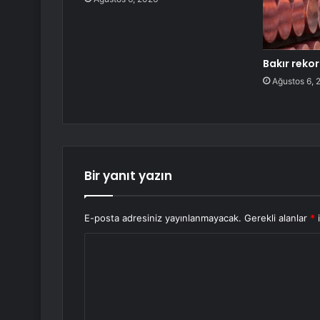
Bakır rekor
Ağustos 6, 
Bir yanıt yazın
E-posta adresiniz yayınlanmayacak.
Gerekli alanlar
*
i
Y
o
r
u