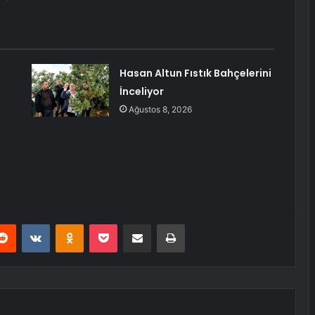
Hasan Altun Fıstık Bahçelerini
İnceliyor
Ağustos 8, 2026
erest
Reddit
VKontakte
Odnoklassniki
Pocket
E-Posta ile paylaş
Yazdır