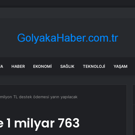
alımında ÖTV düzenlemesi: Vatandaşlar bayilere akın etti
FA
HABER
EKONOMI
SAĞLIK
TEKNOLOJI
YAŞAM
3 milyon TL destek ödemesi yarın yapılacak
e 1 milyar 763