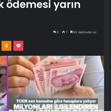
k ödemesi yarın
0
7
Bir dakikadan az
VKontakte
Odnoklassniki
Pocket