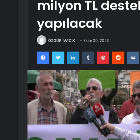
milyon TL deste
yapılacak
ÖZGÜR İVACIK
Ekim 30, 2023
Facebook
Twitter
LinkedIn
Tumblr
Pinterest
Reddit