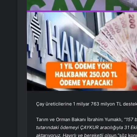
Çay üreticilerine 1 milyar 763 milyon TL deste
Tarım ve Orman Bakanı İbrahim Yumaklı,
“157 b
tutarındaki ödemeyi ÇAYKUR aracılığıyla 31 Ekim
aktarıyoruz. Hayırlı ve bereketli olsun.”
söz kon