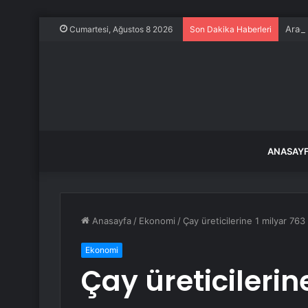
Araç 
Cumartesi, Ağustos 8 2026
Son Dakika Haberleri
ANASAY
Anasayfa
/
Ekonomi
/
Çay üreticilerine 1 milyar 76
Ekonomi
Çay üreticilerin