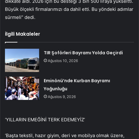
dikkate aldı. 2026 için bu desteği 3 bin 500 liraya yükseltti.
Büyük ölçekli firmalarımızı da dahil etti. Bu yöndeki adımlar
sürmeli” dedi.
İlgili Makaleler
TIR Şoförleri Bayramı Yolda Geçirdi
Ağustos 10, 2026
Eminönü’nde Kurban Bayramı
Yoğunluğu
Ağustos 9, 2026
‘YILLARIN EMEĞİNİ TERK EDEMEYİZ’
‘Başta tekstil, hazır giyim, deri ve mobilya olmak üzere,