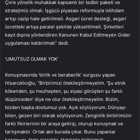
Çin’e yönelik muhakkak kapsamlı bir tedbir paketi ve
stratejimiz olmalı. İşgücü piyasası reformuyla istihdam
artışı cazip hale getirilmeli. Asgari ücret desteği, asgari
ücretteki artışa paralel şekilde yükseltilmeli. Şirketleri
kayıt dışına yönlendiren Kanunen Kabul Edilmeyen Gider
uygulaması kaldırılmalı” dedi.
‘UMUTSUZ OLMAK YOK’
Konuşmasında ‘birlik ve beraberlik’ vurgusu yapan
Hisarcıklıoğlu, “Birbirimizi ötekileştirmeyelim. ‘Şu etnik
kökenden, şu mezhepten, şu siyasi görüşten şu farklı
düşünceden’ diye ne olur ötekileştirmeyelim. Bizim,
bizden başka dostumuz yok. Açık söylüyorum. Dünyayı
bilen, gezen biri olarak söylüyorum. Zenginlik birbirimizin
farklı fikirlerinin bir araya getirip, oturup konuşmak ve
tartışmaktır. Ortak akıl burada çıkar. Bunu yapanlar
kazanıyor. Hata olacaktır. Hatalarla birbirimizi