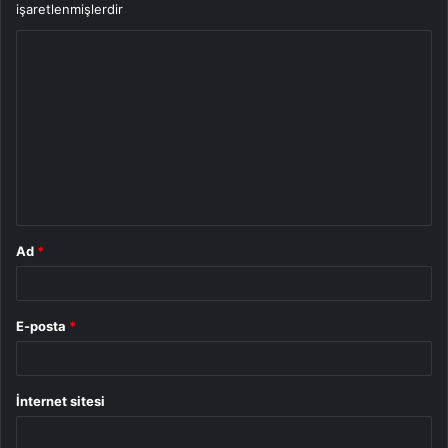
işaretlenmişlerdir
Y
o
r
u
m
*
Ad
*
E-posta
*
İnternet sitesi