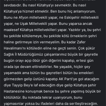
sevdasıdır. Bu nasıl Kütahya’yı sevmektir. Bu nasıl
Kütahya’ya hizmet etmektir. Ben bunu hiç anlamıyorum.
Bunu ne Afyon milletvekili yapar, ne Eskişehir milletvekili
yapar, ne Uşak Milletvekili yapar. Bunu yaparsa ancak
maalesef Kütahya milletvekilleri yapar. Yazıktır ya, bu şehri
bu şekilde kötülemeye, bu şekilde kötü örneklerin şehri
haline getirmeye izin vermeyelim. Bu kadar Zafer
Havalimanı’nı kötüledin eline ne geçti senin. Çok şükür
Sağlık İl Müdürlüğümüz çalışanlarımız büyük bir gayretle
bugün orayı açıp öbür gün diğerini kapatıp, ertesi gün
orada işe devam ettirebilirler. Ne yaşadık, hiçbir şey
yaşamadık ama bütün bu gayretleri bütün bu emekleri
görmezden gelip üstünü kapatıp AK Parti’ye gol atacağım
diye Tayyip Bey’e laf edeceğim diye gelip Kütahya şehir
Hastanesine konuşmak bence bu şehre yapılmış büyük bir
kötülüktür. Bu noktada tekrar uyarıyorum, bunu
yapmasınlar yoksa bu ifadeleri daha da sertleştireceğim.