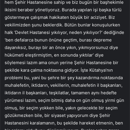
hem Şehir Hastanesine sahip ve biz bugün bir başhekimle
ikisini beraber yönetiyoruz. Burada yapılan işi başka türlü
göstermeye çalışmak hakikaten büyük bir aciziyet. Biz
vekilimizden şunu beklerdik. Bütün bunlar konuşulurken
halk ‘Devlet Hastanesi yıkılıyor, neden yıkılıyor?’ dediğinde
‘ben defalarca bunun önüne geçtim, burası depreme
dayanıksız, burayı bir an önce yıkın, yıkmıyorsunuz diye
hükümeti eleştirmiştim, en sonunda yıktılar’ diye
söylemesi lazım ama onun yerine Şehir Hastanesine bir
şekilde kara çalma noktasına gidiyor. İşte Kütahya’nın
problemi bu, yani bu şehre bir şey kazandırma noktasında
muhalefetin, iktidarın, vekillerin, muhalefetin il başkanları,
iktidarın il başkanları, teşkilatlar, tamamen aynı hedefte
yürümesi lazım, seçim bitmiş daha on gün olmuş yirmi gün
olmuş, bir seçim yokken bile, yakın gelecekte bir seçim
gözükmezken bile, bir siyaset yapıyorum diye Şehir
Hastanesini karalamanın, bu şekilde hareket etmenin, ben