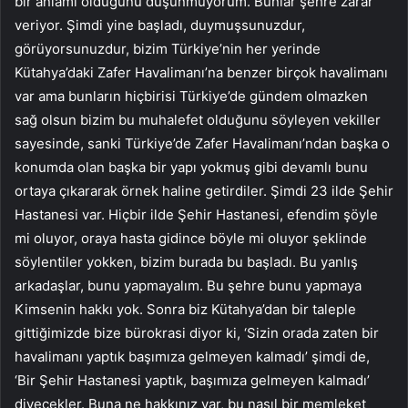
bir anlamı olduğunu düşünmüyorum. Bunlar şehre zarar
veriyor. Şimdi yine başladı, duymuşsunuzdur,
görüyorsunuzdur, bizim Türkiye’nin her yerinde
Kütahya’daki Zafer Havalimanı’na benzer birçok havalimanı
var ama bunların hiçbirisi Türkiye’de gündem olmazken
sağ olsun bizim bu muhalefet olduğunu söyleyen vekiller
sayesinde, sanki Türkiye’de Zafer Havalimanı’ndan başka o
konumda olan başka bir yapı yokmuş gibi devamlı bunu
ortaya çıkararak örnek haline getirdiler. Şimdi 23 ilde Şehir
Hastanesi var. Hiçbir ilde Şehir Hastanesi, efendim şöyle
mi oluyor, oraya hasta gidince böyle mi oluyor şeklinde
söylentiler yokken, bizim burada bu başladı. Bu yanlış
arkadaşlar, bunu yapmayalım. Bu şehre bunu yapmaya
Kimsenin hakkı yok. Sonra biz Kütahya’dan bir taleple
gittiğimizde bize bürokrasi diyor ki, ‘Sizin orada zaten bir
havalimanı yaptık başımıza gelmeyen kalmadı’ şimdi de,
‘Bir Şehir Hastanesi yaptık, başımıza gelmeyen kalmadı’
diyecekler. Buna ne hakkınız var, bu nasıl bir memleket