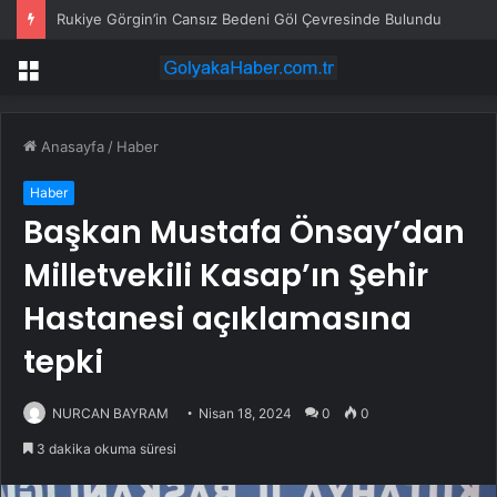
Rukiye Görgin’in Cansız Bedeni Göl Çevresinde Bulundu
Menü
Anasayfa
/
Haber
Haber
Başkan Mustafa Önsay’dan
Milletvekili Kasap’ın Şehir
Hastanesi açıklamasına
tepki
NURCAN BAYRAM
Nisan 18, 2024
0
0
3 dakika okuma süresi