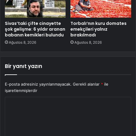
Sivas’taki çifte cinayette
Torbalı’nın kuru domates
şok gelişme: 6 yıldır aranan
emekçileri yalnız
babanın kemikleri bulundu
bırakılmadı
Ağustos 8, 2026
Ağustos 8, 2026
Bir yanıt yazın
E-posta adresiniz yayınlanmayacak.
Gerekli alanlar
*
ile
işaretlenmişlerdir
Y
o
r
u