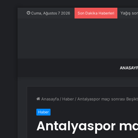
Yağış son
Cuma, Ağustos 7 2026
Son Dakika Haberleri
ANASAY
Anasayfa
/
Haber
/
Antalyaspor maçı sonrası Beşikt
Haber
Antalyaspor ma