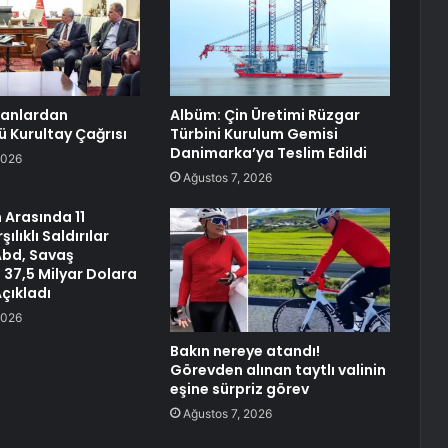
kanlardan
Albüm: Çin Üretimi Rüzgar
 Kurultay Çağrısı
Türbini Kurulum Gemisi
Danimarka’ya Teslim Edildi
2026
Ağustos 7, 2026
n Arasında 11
ılıklı Saldırılar
Abd, Savaş
 37,5 Milyar Dolara
Açıkladı
2026
Bakın nereye atandı!
Görevden alınan taytlı valinin
eşine sürpriz görev
Ağustos 7, 2026