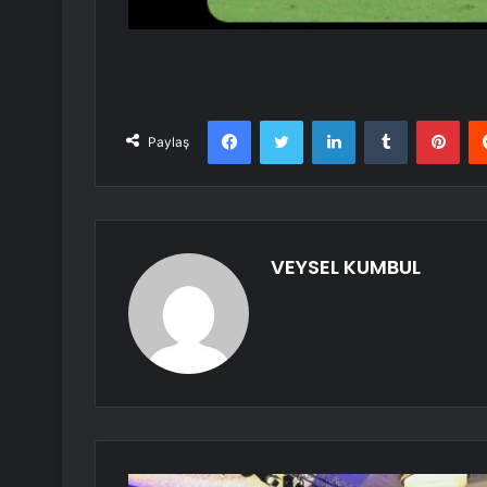
Facebook
Twitter
LinkedIn
Tumblr
Pint
Paylaş
VEYSEL KUMBUL