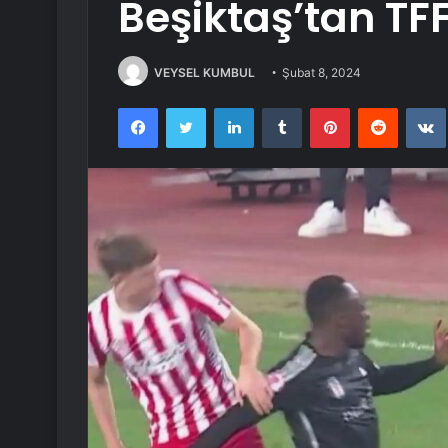
Beşiktaş’tan TFF
VEYSEL KUMBUL
Şubat 8, 2024
Facebook
Twitter
LinkedIn
Tumblr
Pinterest
Reddit