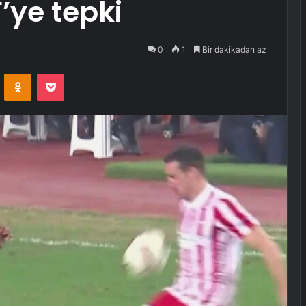
’ye tepki
0
1
Bir dakikadan az
VKontakte
Odnoklassniki
Pocket