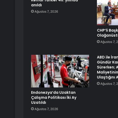
Kemal Türkler 46. yılında
anıldı
Ağustos 7, 2026
CHP’li Baş
Olağanüstü
Ağustos 7, 
ABD ile İra
Gündür Karş
Sürerken; 
Maliyetinin
Ulaştığını 
Ağustos 7, 
Endonezya’da Uzaktan
Çalışma Politikası İki Ay
Uzatıldı
Ağustos 7, 2026