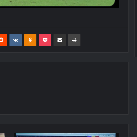
erest
Reddit
VKontakte
Odnoklassniki
Pocket
E-Posta ile paylaş
Yazdır