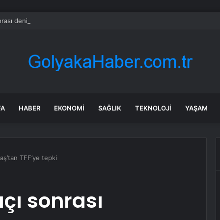
rası deniz uyarısı! Bulanık ve kötü kokulu suda yüzmeyin
FA
HABER
EKONOMI
SAĞLIK
TEKNOLOJI
YAŞAM
aş’tan TFF’ye tepki
çı sonrası