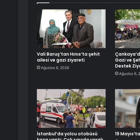
Vali Baruş’tan Hınıs’ta şehit
Çankaya’d
ailesi ve gazi ziyareti
Gazi ve Şeh
Destek Ziy
Ağustos 6, 2026
Ağustos 6, 
İstanbul’da yolcu otobüsü
19 Mayıs’ta
kaza yaptı: Çok sayıda yaralı