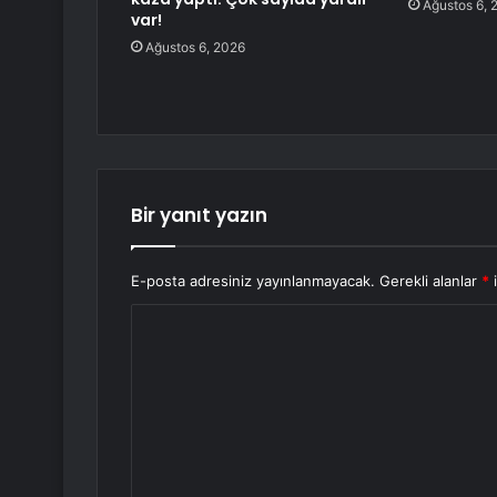
Ağustos 6, 
var!
Ağustos 6, 2026
Bir yanıt yazın
E-posta adresiniz yayınlanmayacak.
Gerekli alanlar
*
i
Y
o
r
u
m
*