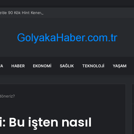
e’de 90 Kök Hint Keneviri Ele Geçirildi
FA
HABER
EKONOMI
SAĞLIK
TEKNOLOJI
YAŞAM
 döneriz?
: Bu işten nasıl