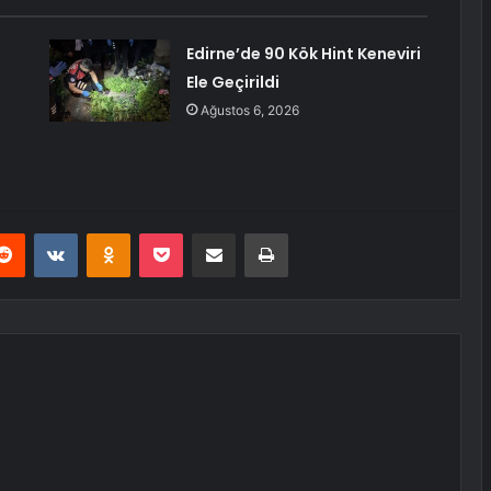
Edirne’de 90 Kök Hint Keneviri
Ele Geçirildi
Ağustos 6, 2026
erest
Reddit
VKontakte
Odnoklassniki
Pocket
E-Posta ile paylaş
Yazdır