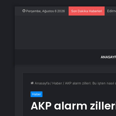
Edirn
Perşembe, Ağustos 6 2026
Son Dakika Haberleri
ANASAY
Anasayfa
/
Haber
/
AKP alarm zilleri: Bu işten nasıl
Haber
AKP alarm zilleri