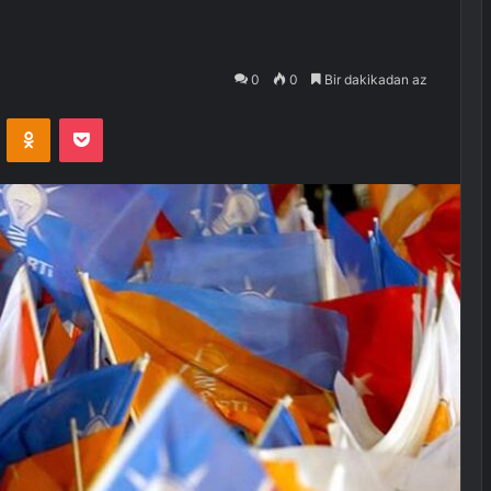
0
0
Bir dakikadan az
VKontakte
Odnoklassniki
Pocket