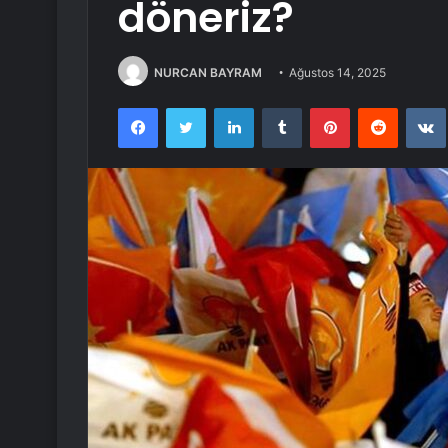
döneriz?
NURCAN BAYRAM
Ağustos 14, 2025
Facebook
Twitter
LinkedIn
Tumblr
Pinterest
Reddit