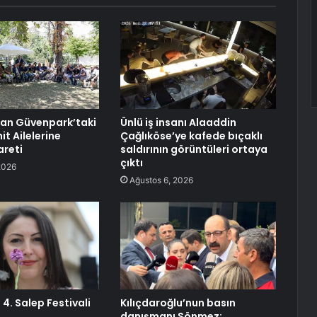
an Güvenpark’taki
Ünlü iş insanı Alaaddin
it Ailelerine
Çağlıköse’ye kafede bıçaklı
areti
saldırının görüntüleri ortaya
çıktı
2026
Ağustos 6, 2026
 4. Salep Festivali
Kılıçdaroğlu’nun basın
danışmanı Sönmez: