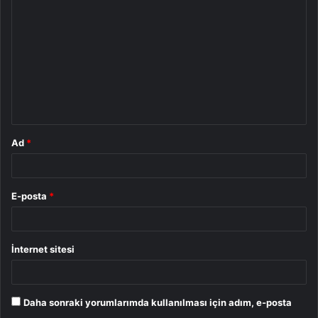
o
r
u
m
*
Ad
*
E-posta
*
İnternet sitesi
Daha sonraki yorumlarımda kullanılması için adım, e-posta