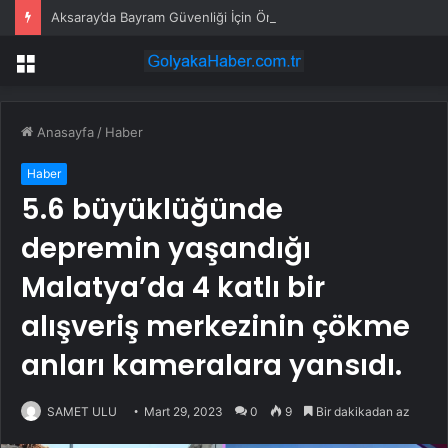
Aksaray’da Bayram Güvenliği İçin Önlemler
Menü
Anasayfa
/
Haber
Haber
5.6 büyüklüğünde
depremin yaşandığı
Malatya’da 4 katlı bir
alışveriş merkezinin çökme
anları kameralara yansıdı.
SAMET ULU
Mart 29, 2023
0
9
Bir dakikadan az