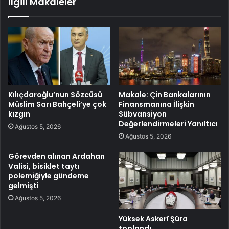
İlgili Makaleler
Kılıçdaroğlu’nun Sözcüsü
Makale: Çin Bankalarının
Müslim Sarı Bahçeli’ye çok
Finansmanına İlişkin
kızgın
Sübvansiyon
Değerlendirmeleri Yanıltıcı
Ağustos 5, 2026
Ağustos 5, 2026
Görevden alınan Ardahan
Valisi, bisiklet taytı
polemiğiyle gündeme
gelmişti
Ağustos 5, 2026
Yüksek Askerî Şûra
toplandı