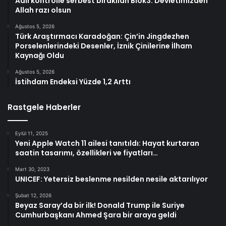
Adli kontrolle serbest bırakılan Blok3: Devletimizden
Allah razı olsun
Ağustos 5, 2026
Türk Araştırmacı Karadoğan: Çin’in Jingdezhen
Porselenlerindeki Desenler, İznik Çinilerine İlham
Kaynağı Oldu
Ağustos 5, 2026
İstihdam Endeksi Yüzde 1,2 Arttı
Rastgele Haberler
Eylül 11, 2025
Yeni Apple Watch 11 ailesi tanıtıldı: Hayat kurtaran
saatin tasarımı, özellikleri ve fiyatları…
Mart 30, 2023
UNICEF: Yetersiz beslenme nesilden nesile aktarılıyor
Şubat 12, 2026
Beyaz Saray’da bir ilk! Donald Trump ile Suriye
Cumhurbaşkanı Ahmed Şara bir araya geldi